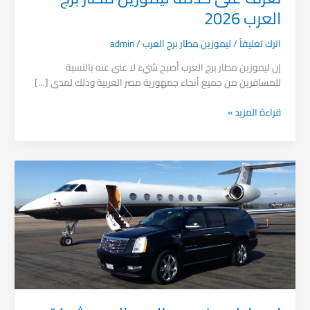
العرب 2026
اترك تعليقاً
/
ليموزين مطار برج العرب
/
admin
إن ليموزين مطار برج العرب أصبح شيء لا غنى عنه بالنسبة
للمسافرين من جميع أنحاء جمهورية مصر العربية وذلك لمدى […]
قراءة المزيد »
اسعار
ليموزين
مطار
برج
العرب
شركة
چوميرا
2026