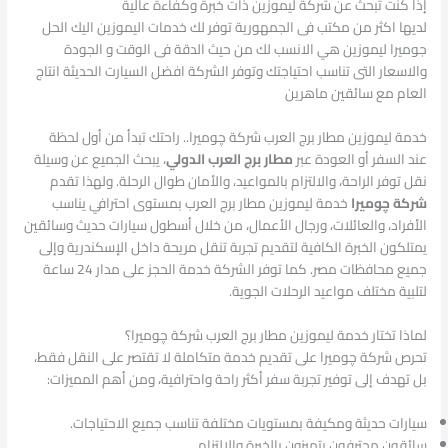
إذا كنت تبحث عن شركة ليموزين ذات خبرة وكفاءة عالية
لديها اكثر من مكتب فى الجمهورية توفر لك خدمات اليموزين اليك الحل
جوميرا ليموزين هي الانسب لك من حيث الدقة فى الوقت و الجودة
والاسعار التى تناسب احتياجتك وتوفر الشركة افضل السيارت الحديثة انتاج
العام مع سائقين ماهرين
خدمة ليموزين مطار برج العرب شركة چوميرا.. راحتك تبدأ من أول لحظة
عند السفر أو العودة عبر
مطار برج العرب الدولي
، يبحث الجميع عن وسيلة
نقل توفر الراحة، والالتزام بالمواعيد، والأمان طوال الرحلة. ولهذا تقدم
شركة چوميرا
خدمة ليموزين مطار برج العرب بمستوى احترافي يناسب
الأفراد، والعائلات، ورجال الأعمال، من خلال أسطول سيارات حديث وسائقين
يمتلكون الخبرة الكافية لتقديم تجربة تنقل مريحة داخل الإسكندرية وإلى
جميع محافظات مصر. كما توفر الشركة خدمة الحجز على مدار 24 ساعة
لتلبية مختلف مواعيد الرحلات الجوية.
لماذا تختار خدمة ليموزين مطار برج العرب شركة چوميرا؟
تحرص شركة چوميرا على تقديم خدمة متكاملة لا تقتصر على النقل فقط،
بل تهدف إلى توفير تجربة سفر أكثر راحة واحترافية، ومن أهم المميزات:
سيارات حديثة ومكيفة بمستويات مختلفة تناسب جميع الاحتياجات.
سائقون محترفون يتميزون بالخبرة والالتزام.