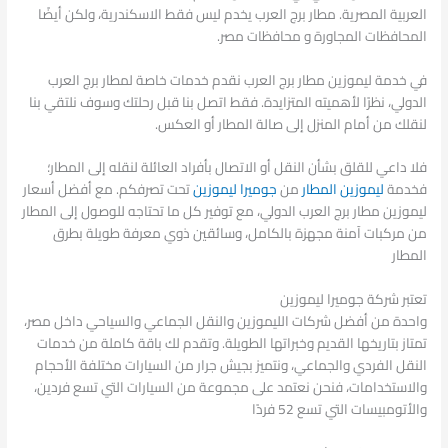
العربية المصرية. مطار برج العرب يخدم ليس فقط الاسكندرية، ولكن أيضًا
المحافظات المجاورة و محافظات مصر.
في خدمة ليموزين مطار برج العرب نقدم خدمات خاصة لمطار برج العرب
الدولي، نظرًا لأهميته المتزايدة. فقط اتصل بنا قبل رحلتك وسوف نلتقي بنا
لنقلك من أمام المنزل إلى صالة المطار أو العكس.
فلا داعي للقلق بشأن النقل أو الاتصال بأفراد العائلة لنقله إلى المطار؛
فخدمة
ليموزين المطار
من
جوميرا ليموزين
تحت تصرفكم. مع أفضل أسعار
ليموزين مطار برج العرب الدولي، مع توفير كل ما تحتاجه للوصول إلى المطار
من مركبات آمنة مجهزة بالكامل، وسائقين ذوي معرفة طويلة بطرق
المطار
تعتبر شركة جوميرا ليموزين
واحدة من أفضل شركات الليموزين والنقل الجماعي والسياحي داخل مصر،
تمتاز بتاريخها القديم وخبراتها الطويلة. وتقدم لك باقة كاملة من خدمات
النقل الفردي والجماعي، ونتميز بجيش جرار من السيارات مختلفة الأحجام
والاستخدامات، فنحن نعتمد على مجموعة من السيارات التي تسع فردين،
والأتومبيسات التي تسع 52 فردًا