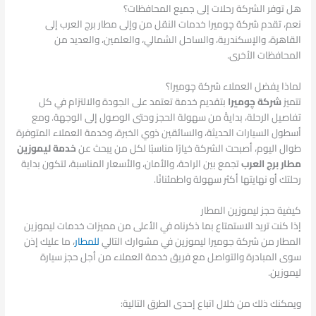
هل توفر الشركة رحلات إلى جميع المحافظات؟
نعم، تقدم شركة چوميرا خدمات النقل من وإلى مطار برج العرب إلى
القاهرة، والإسكندرية، والساحل الشمالي، والعلمين، والعديد من
المحافظات الأخرى.
لماذا يفضل العملاء شركة چوميرا؟
تتميز
شركة چوميرا
بتقديم خدمة تعتمد على الجودة والالتزام في كل
تفاصيل الرحلة، بدايةً من سهولة الحجز وحتى الوصول إلى الوجهة. ومع
أسطول السيارات الحديثة، والسائقين ذوي الخبرة، وخدمة العملاء المتوفرة
طوال اليوم، أصبحت الشركة خيارًا مناسبًا لكل من يبحث عن
خدمة ليموزين
مطار برج العرب
تجمع بين الراحة، والأمان، والأسعار المناسبة، لتكون بداية
رحلتك أو نهايتها أكثر سهولة واطمئنانًا.
كيفية حجز ليموزين المطار
إذا كنت تريد الاستمتاع بما ذكرناه في الأعلى من مميزات خدمات ليموزين
المطار من شركة جوميرا ليموزين في مشوارك التالي
للمطار
، ما عليك إذن
سوى المبادرة والتواصل مع فريق خدمة العملاء من أجل حجز سيارة
ليموزين.
ويمكنك ذلك من خلال اتباع إحدى الطرق التالية: