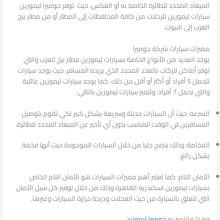
الميعاد المحدد للطائرة الخاصة به أو العكس، حيث توفر جوميرا ليموزين
سيارات ليموزين للرحلات من كافة المحافظات إلى المطار أو من مطار برج
العرب إلى البيوت.
مميزات سيارات شركة جوميرا
يوجد العديد من الأنواع الخاصة بسيارات ليموزين مطار برج العرب والتي
توفر أماكن للركاب بالعدد المحدد الذي يريده المسافر، حيث يوجد سيارات
تتحمل 5 أفراد أو أكثر أو أقل من ذلك، كما يوجد سيارات ليموزين عائلية
والتي تحمل 7 أفراد، وتتميز سيارات ليموزين بالتالي:
السرعة: حيث أن السيارات حديثة وسريعة بشكل كبير لكي تقوم بتوصيل
المسافرين في الوقت المناسب بدون أي تأخير عن الميعاد المحدد للطائرة.
الفخامة: وذلك يتضح جليا من خلال السيارات الموجودة حيث أنها فخمة
بشكل رائع.
الأمان التام: كما تعتبر أهم مميزات السيارات هو الأمان التام الخاص
بسيارات ليموزين اسكندريه القاهرة وذلك من خلال توفير كل سبل الأمان
التي تتعلق بالسيارة من حيث العجلات ودرجة حرارة السيارات وغيرها.
وهذا ماتتميز به
جوميرا ليموزين