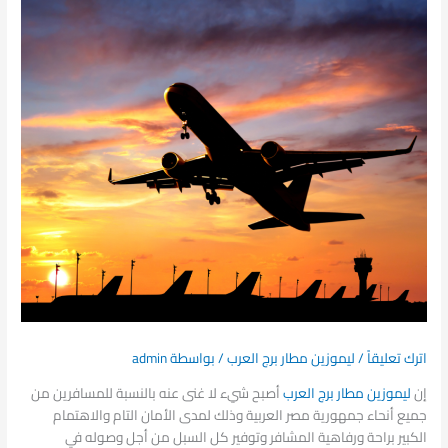
اترك تعليقاً
/
ليموزين مطار برج العرب
/ بواسطة
admin
إن
ليموزين مطار برج العرب
أصبح شيء لا غنى عنه بالنسبة للمسافرين من
جميع أنحاء جمهورية مصر العربية وذلك لمدى الأمان التام والاهتمام
الكبير براحة ورفاهية المشافر وتوفير كل السبل من أجل وصوله في