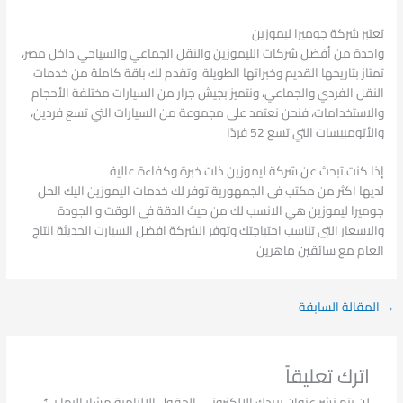
تعتبر شركة جوميرا ليموزين
واحدة من أفضل شركات الليموزين والنقل الجماعي والسياحي داخل مصر،
تمتاز بتاريخها القديم وخبراتها الطويلة. وتقدم لك باقة كاملة من خدمات
النقل الفردي والجماعي، ونتميز بجيش جرار من السيارات مختلفة الأحجام
والاستخدامات، فنحن نعتمد على مجموعة من السيارات التي تسع فردين،
والأتومبيسات التي تسع 52 فردًا
إذا كنت تبحث عن شركة ليموزين ذات خبرة وكفاءة عالية
لديها اكثر من مكتب فى الجمهورية توفر لك خدمات اليموزين اليك الحل
جوميرا ليموزين هي الانسب لك من حيث الدقة فى الوقت و الجودة
والاسعار التى تناسب احتياجتك وتوفر الشركة افضل السيارت الحديثة انتاج
العام مع سائقين ماهرين
→
المقالة السابقة
اترك تعليقاً
لن يتم نشر عنوان بريدك الإلكتروني.
الحقول الإلزامية مشار إليها بـ
*