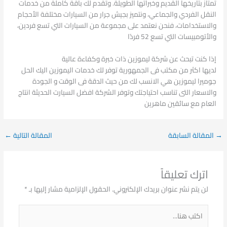
تمتاز بتاريخها القديم وخبراتها الطويلة. وتقدم لك باقة كاملة من خدمات
النقل الفردي والجماعي، ونتميز بجيش جرار من السيارات مختلفة الأحجام
والاستخدامات، فنحن نعتمد على مجموعة من السيارات التي تسع فردين،
والأتومبيسات التي تسع 52 فردًا
إذا كنت تبحث عن شركة ليموزين ذات خبرة وكفاءة عالية
لديها اكثر من مكتب فى الجمهورية توفر لك خدمات اليموزين اليك الحل
جوميرا ليموزين هي الانسب لك من حيث الدقة فى الوقت و الجودة
والاسعار التى تناسب احتياجتك وتوفر الشركة افضل السيارت الحديثة انتاج
العام مع سائقين ماهرين
→
المقالة السابقة
المقالة التالية
←
اترك تعليقاً
لن يتم نشر عنوان بريدك الإلكتروني.
الحقول الإلزامية مشار إليها بـ
*
اكتب
هنا...