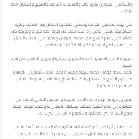
والسائقين المدربين تدريباً عالياً والمركبات الفاخرة والمجهزة لضمان راحة
الركاب.
نحن نهتم بتفاصيل الخدمة ونسعى جاهدين لضمان رضا العملاء وتلبية
احتياجاتهم بشكل كامل. إذا كنت تبحث عن تجربة رحلة مميزة ومريحة من
القاهرة إلى شرم الشيخ، فإن خدمة ليموزين چوميرا هي الاختيار الأمثل.
نحن نضمن لكم تجربة فريدة وراقية تتجاوز توقعاتكم.
سهولة الحجز والتنسيق: خدمة ليموزين چوميرا ليموزين القاهرة من شرم
الشيخ
تقدم شركة چوميرا خدمة سهلة وميسرة لحجز الرحلات ليموزين القاهرة
من شرم الشيخ، حيث يمكن للركاب التنسيق والتواصل بسهولة لضمان
تجربة مريحة وممتعة.
ليموزين چوميرا توفر خدمة الحجز السهلة والتنسيق المثالي لرحلتك من
القاهرة إلى شرم الشيخ. يمكنك ببساطة الاتصال بنا وتحديد موعد الرحلة
ونوع السيارة التي تفضلها، وسنقوم بترتيب كل شيء لك.
نحن نضمن أن تكون تجربتك معنا سلسة وممتعة حيث نوفر أسطولاً من
السيارات الفاخرة وسائقين محترفين. نحن نقدم خدمة الحجز على مدار