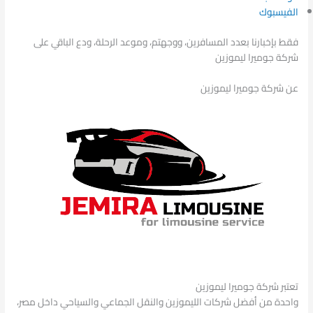
الفيسبوك
فقط بإخبارنا بعدد المسافرين، ووجهتم، وموعد الرحلة، ودع الباقي على
شركة جوميرا ليموزين
عن شركة جوميرا ليموزين
تعتبر شركة جوميرا ليموزين
واحدة من أفضل شركات الليموزين والنقل الجماعي والسياحي داخل مصر،