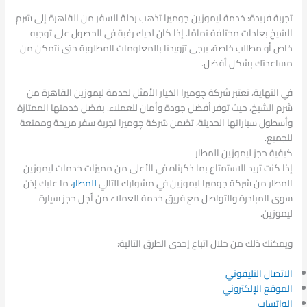
تجربة فريدة: خدمة ليموزين چوميرا تذهب رحلة السفر من القاهرة إلى شرم
الشيخ بعادات مختلفة تمامًا. إذا كان لديك رغبة في الحصول على توجيه
خاص أو مطالب خاصة، يرجى تزويدنا بالمعلومات المطلوبة حتى نتمكن من
مساعدتك بشكل أفضل.
في النهاية، تعتبر شركة چوميرا الخيار الأمثل لخدمة ليموزين القاهرة من
شرم الشيخ، حيث توفر أفضل جودة وأمان للعملاء. بفضل خدمتها الممتازة
وأسطول سياراتها الحديثة، تضمن شركة چوميرا تجربة سفر مريحة وممتعة
للجميع.
كيفية حجز ليموزين المطار
إذا كنت تريد الاستمتاع بما ذكرناه في الأعلى من مميزات خدمات ليموزين
المطار من شركة جوميرا ليموزين في مشوارك التالي
للمطار
، ما عليك إذن
سوى المبادرة والتواصل مع فريق خدمة العملاء من أجل حجز سيارة
ليموزين.
ويمكنك ذلك من خلال اتباع إحدى الطرق التالية:
الاتصال التليفوني
الموقع الإلكتروني
الواتساب