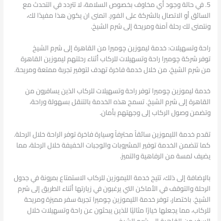
5. في حالة وجود أي مخاوف بخصوص السلامة، لا تتردد في التحدث مع
السائق أو الاتصال بالشركة على الفور. اتمنى ان يكون هذا مفيدًا لك،
ونتمنى لك رحلة آمنة ومريحة إلى شرم الشيخ.
راحة وتسهيلات: خدمة ليموزين چوميرا من القاهرة إلى شرم الشيخ
توفر شركة چوميرا راحة وتسهيلات للركاب أثناء رحلتهم ليموزين القاهرة
من شرم الشيخ، من خلال خدمة فاخرة تهدف لتوفير تجربة ممتعة ومريحة.
خدمة ليموزين چوميرا توفر راحة وتسهيلات للركاب الذين يسافرون من
القاهرة إلى شرم الشيخ. تسمح هذه الخدمة بالتنقل بسهولة وراحة،
وتضمن وصول الركاب إلى وجهتهم بأمان.
تقدم خدمة الليموزين سائقاً محترفاً وسيارة فاخرة توفر الراحة خلال الرحلة.
كما تتضمن الخدمة توفير المشروبات والوجبات الخفيفة خلال الرحلة، مما
يضيف لمسة من الرفاهية والتميز.
بالإضافة إلى ذلك، تتيح خدمة الليموزين للركاب الاستمتاع بمرونة في جدول
الرحلة والتوقف في الأماكن التي يرغبون في زيارتها أثناء الطريق إلى شرم
الشيخ. باختصار، توفر خدمة الليموزين چوميرا تجربة سفر مميزة ومريحة
للركاب، مما يجعلها خيارًا مثاليًا للذين يبحثون عن راحة وتسهيلات خلال