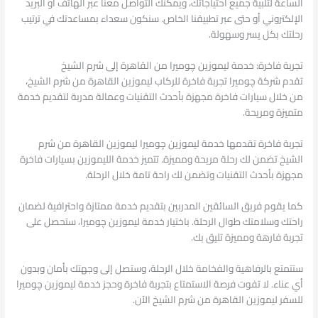
الساعة لتلبية جميع احتياجاتك، ويمكنك التواصل معنا عبر الهاتف أو البريد
الإلكتروني أو حتى عبر تطبيقنا الخاص. سنكون سعداء بمساعدتك في ترتيب
رحلتك بكل يسر وسهولة.
تجربة فاخرة: خدمة ليموزين چوميرا من القاهرة إلى شرم الشيخ
تقدم شركة چوميرا تجربة فاخرة للركاب ليموزين القاهرة من شرم الشيخ،
من خلال سيارات فاخرة مجهزة بأحدث التقنيات وعمالة مدربة لتقديم خدمة
متميزة ومريحة.
تجربة فاخرة تقدمها خدمة ليموزين چوميرا ليموزين القاهرة من شرم
الشيخ تضمن لك رحلة مريحة ومميزة. تتميز خدمة الليموزين بسيارات فاخرة
مجهزة بأحدث التقنيات وتضمن لك راحة تامة خلال الرحلة.
كما يقوم فريق السائقين المدربين بتقديم خدمة ممتازة واحترافية لضمان
راحتك وسلامتك طوال الرحلة. باختيار خدمة ليموزين چوميرا، ستحصل على
تجربة فارهة ومميزة تليق بك.
ستتمتع بالرفاهية والفخامة خلال الرحلة، وستصل إلى وجهتك بأمان وبدون
أي عناء. لا تفوت فرصة الاستمتاع بتجربة فاخرة وحجز خدمة ليموزين چوميرا
للسفر ليموزين القاهرة من شرم الشيخ الآن.