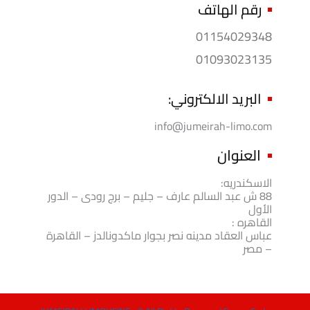
رقم الهاتف
01154029348
01093023135
البريد الالكتروني:
info@jumeirah-limo.com
العنوان
الاسكندريه:
88 ش عبد السالم عارف – جليم – برج رودى – الدور
الأول
القاهره :
عباس العقاد مدينه نصر بجوار ماكدونالدز – القاهرة
– مصر