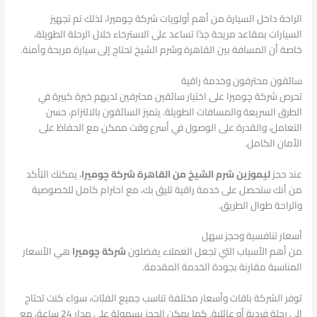
الراحة داخل السيارة من أهم أولويات شركة چوميرا، لذلك تم تجهيز
السيارات بمقاعد مريحة جدًا تساعد على الاسترخاء خلال الرحلة الطويلة،
خاصة أن المسافة بين القاهرة وشرم الشيخ تحتاج إلى سيارة مريحة وآمنة.
سائقون محترفون وخدمة راقية
تحرص شركة چوميرا على اختيار سائقين محترفين لديهم خبرة كبيرة في
الطرق السريعة والمسافات الطويلة. يتميز السائقون بالالتزام، حسن
التعامل، والقدرة على الوصول في أسرع وقت ممكن مع الحفاظ على
الأمان الكامل.
عند حجز
ليموزين شرم الشيخ من القاهرة شركة چوميرا
، يمكنك التأكد
من أنك ستحصل على خدمة راقية تليق بك، مع احترام كامل للخصوصية
والراحة طوال الطريق.
أسعار تنافسية وحجز سهل
من أهم الأسباب التي تجعل العملاء يفضلون
شركة چوميرا
هي الأسعار
المناسبة مقارنة بجودة الخدمة المقدمة.
توفر الشركة باقات وأسعار مختلفة تناسب جميع الفئات، سواء كنت تحتاج
إلى رحلة فردية أو عائلية. كما يمكن الحجز بسهولة على مدار 24 ساعة، مع