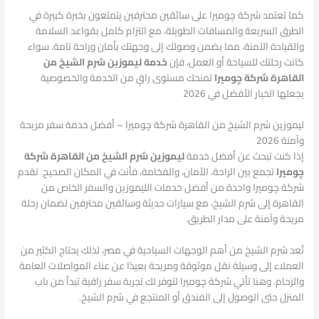
كما تعتمد شركة چوميرا على سائقين محترفين يتمتعون بخبرة كبيرة في
الطرق السريعة والمسافات الطويلة، مع التزام كامل بقواعد السلامة
والقيادة الآمنة، مما يضمن وصولك إلى وجهتك بأمان وراحة تامة. سواء
كانت رحلتك للسياحة أو العمل، فإن
خدمة ليموزين شرم الشيخ من
القاهرة شركة چوميرا
تمنحك مستوى راقٍ من الخدمة والخصوصية
يجعلها الخيار الأفضل في 2026
ليموزين شرم الشيخ من القاهرة شركة چوميرا – أفضل خدمة سفر مريحة
وآمنة 2026
إذا كنت تبحث عن أفضل خدمة
ليموزين شرم الشيخ من القاهرة شركة
چوميرا
تجمع بين الراحة، الأمان، والفخامة، فأنت في المكان الصحيح. تقدم
شركة چوميرا واحدة من أفضل خدمات الليموزين والسفر الخاص من
القاهرة إلى شرم الشيخ، مع سيارات حديثة وسائقين محترفين لضمان رحلة
مريحة وآمنة على مدار الطريق.
تُعد شرم الشيخ من أهم الوجهات السياحية في مصر، لذلك يحتاج الكثير من
العملاء إلى وسيلة نقل موثوقة ومريحة بعيدًا عن عناء المواصلات العامة
والزحام. وهنا تأتي شركة چوميرا لتوفر لك تجربة سفر راقية تبدأ من باب
المنزل حتى الوصول إلى الفندق أو المنتجع في شرم الشيخ.