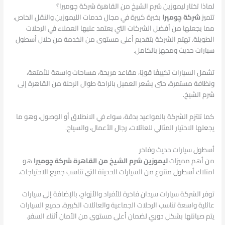
لماذا تختار ليموزين شرم الشيخ من القاهرة شركة چوميرا؟
تتميز
شركة چوميرا
بخبرة كبيرة في مجال خدمات الليموزين والنقل الخاص،
مما يجعلها من أفضل الشركات التي يعتمد عليها العملاء في الرحلات
الطويلة. تهتم الشركة بتقديم أعلى مستوى من الخدمة من خلال أسطول
سيارات حديث ومجهز بالكامل.
تشمل السيارات تكييفًا قويًا، مقاعد مريحة، مساحات واسعة للأمتعة،
ونظافة مستمرة، حتى يشعر العميل بالراحة طوال الرحلة من القاهرة إلى
شرم الشيخ.
كما تلتزم الشركة بالمواعيد بدقة، سواء في الانطلاق أو الوصول، وهو ما
يجعلها الاختيار المثالي للعائلات، رجال الأعمال، والسياح.
أسطول سيارات حديث وفاخر
من أهم مميزات
ليموزين شرم الشيخ من القاهرة شركة چوميرا
هو
امتلاك أسطول متنوع من السيارات الحديثة التي تناسب جميع الاحتياجات.
توفر الشركة سيارات سيدان فاخرة للأفراد والأزواج، بالإضافة إلى سيارات
عائلية واسعة تناسب الرحلات الجماعية والعائلات الكبيرة. جميع السيارات
يتم صيانتها بشكل دوري لضمان أعلى مستوى من الأمان أثناء السفر.