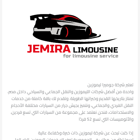
تعتبر شركة جوميرا ليموزين
واحدة من أفضل شركات الليموزين والنقل الجماعي والسياحي داخل مصر،
تمتاز بتاريخها القديم وخبراتها الطويلة. وتقدم لك باقة كاملة من خدمات
النقل الفردي والجماعي، ونتميز بجيش جرار من السيارات مختلفة الأحجام
والاستخدامات، فنحن نعتمد على مجموعة من السيارات التي تسع فردين،
والأتومبيسات التي تسع 52 فردًا
إذا كنت تبحث عن شركة ليموزين ذات خبرة وكفاءة عالية
لديها اكثر من مكتب فى الجمهورية توفر لك خدمات اليموزين اليك الحل