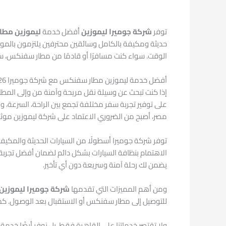
توفر
شركة جوميرا ليموزين
أفضل خدمة
ليموزين مط
الوقت. سواء كنت مسافرًا أو قادمًا من مطار سفنكس، ست
أفضل خدمة ليموزين مطار سفنكس مع شركة جوميرا 2026
إذا كنت تبحث عن وسيلة نقل مريحة وآمنة من وإلى المطار
على توفير تجربة سفر مختلفة تجمع بين الراحة، السرعة، وا
مصر، أصبح من الضروري الاعتماد على شركة ليموزين موث
توفر شركة جوميرا أسطولًا من السيارات الحديثة والمكيفة 
الاهتمام بنظافة السيارات بشكل دائم لضمان أفضل تجربة م
يضمن لك رحلة آمنة وسريعة دون أي تأخير.
ومن أهم المميزات التي تقدمها
شركة جوميرا ليموزين
للتوصيل إلى مطار سفنكس أو الاستقبال بعد الوصول. كما 
ولا تقتصر خدماتنا على القاهرة فقط، بل نوفر أيضًا خدم