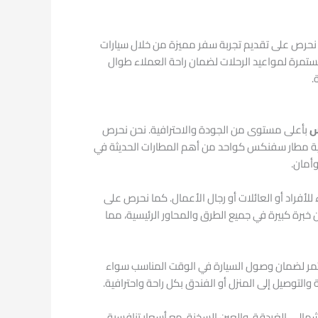
يث نحرص على تقديم تجربة سفر مميزة من خلال سيارات
المواعيد بدقة. كما نوفر خدمة استقبال وتوصيل على مدار 24 ساعة مع متابعة مستمرة لمواعيد الرحلات لضمان راحة العملاء طوال
.
س
بأعلى مستوى من الجودة والاحترافية. نحن نحرص
د أهمية مطار سفنكس كواحد من أهم المطارات الحديثة في
أمان.
لأفراد أو العائلات أو رجال الأعمال. كما نحرص على
خبرة كبيرة في جميع الطرق والمحاور الرئيسية، مما
ستمر لضمان وصول السيارة في الوقت المناسب سواء
توصيل إلى المنزل أو الفندق بكل راحة واحترافية.
مالي، الغردقة، والعين السخنة، مع أسعار تنافسية