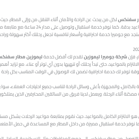
ار سفنكس
لكل من يبحث عن الراحة والأمان أثناء التنقل من وإلى المطار، ح
حديثة ومكيفة بالكامل وسائقين محترفين يلتزمون ب
جد مع جوميرا خدمة احترافية وأسعار تنافسية تجعل رحلتك أكثر سهولة وراحة
، فإن
شركة جوميرا ليموزين
تقدم لك أفضل خدمة
ليموزين مطار سفنك
لالتزام بالمواعيد، حتى تبدأ رحلتك أو تنهيها بدون أي توتر أو عناء. مع تزاي
وقة توفر لك خدمة احترافية تضمن لك الوصول في الوقت المناسب بكل راحة و
بالكامل، والمجهزة بأعلى وسائل الراحة لتناسب جميع احتياجات العملاء، سواء ل
مكنة أثناء الرحلة. ويعمل لدينا فريق من السائقين المحترفين الذين يمتلكون 
هو الالتزام الكامل بالمواعيد، حيث نقوم بمتابعة مواعيد الرحلات بشكل م
نوفر خدمة استقبال مميزة من داخل المطار مع المساعدة في حمل الأمتعة وال
ة التوصيل من مطار سفنكس إلى جميع المحافظات مثل الإسكندرية، الساحل الش