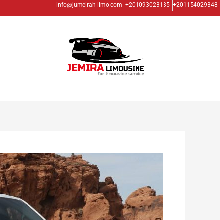
خطي
info@jumeirah-limo.com
201093023135+
201154029348+
لى
لمحتوى