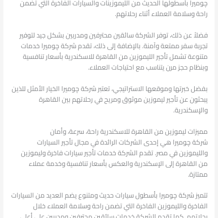
چوميرا بأسطولها الحديث من الليموزينات والسيارات الفاخرة التي تضمن
راحة وسلامة العملاء أثناء رحلاتهم.
فضلاً عن ذلك، توفر الشركة سائقين محترفين ومدربين بشكل جيد لتوفير
تجربة سفر ممتعة وآمنة. بالإضافة إلى ذلك، تقدم شركة چوميرا خدمات
متنوعة تشمل تأجير الليموزين من القاهرة للاسكندرية بأسعار تنافسية
وبنظام حجز مرن يتناسب مع احتياجات العملاء.
بفضل خبرتها وموقعها الاستراتيجي، تعتبر شركة چوميرا الخيار الأمثل للذين
يبحثون عن تأجير ليموزين موثوق ومريح في رحلاتهم بين القاهرة
والإسكندرية.
مميزات ليموزين من القاهرة للاسكندرية راحة، سرعة، وأمان
شركة چوميرا هي إحدى الشركات الرائدة في مجال تأجير السيارات
والليموزين في مصر. تقدم الشركة خدمات تأجير سيارات فاخرة وليموزين
من القاهرة إلى الإسكندرية والعكس بأسعار تنافسية وخدمة عملاء
ممتازة.
تتميز شركة چوميرا بأسطول سيارات حديث ومتنوع يضم العديد من السيارات
الفاخرة والليموزين الفاخرة التي تضمن راحة وسلامة العملاء خلال
رحلاتهم. كما تقدم الشركة خدمات سائقين محترفين ومدربين على أعلى