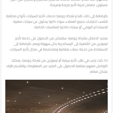
مستوى، لضمان تجربة تأجير مريحة ومريحة.
بالإضافة إلى ذلك، تقدم شركة چوميرا خدمات تأجير السيارات بأنواع مختلفة
لتناسب احتياجات جميع العملاء، سواء كانوا يبحثون عن سيارات صغيرة
للاستخدام اليومي أو سيارات فاخرة للمناسبات الخاصة.
بمجرد الاتصال بشركة چوميرا، ستتمكن من الحصول على خدمة تأجير
ليموزين من القاهرة إلى الإسكندرية بكل سهولة ويسر، بالإضافة إلى
الاستفادة من خدمة عملاء متفانية ومتخصصة في مجال تأجير السيارات.
اذا كنت ترغب في طلب تأجير سيارة أو ليموزين من شركة چوميرا، يمكنك
التواصل معهم مباشرة للحصول على المزيد من المعلومات ولتقديم طلبك
بشكل مباشر.