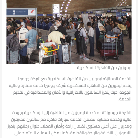
ليموزين من القاهرة للاسكندرية
الخدمة الممتازة: ليموزين من القاهرة للاسكندرية مع شركة چوميرا
يقدم ليموزين من القاهرة للاسكندرية شركة چوميرا خدمة ممتازة وعالية
الجودة، حيث يتميز السائقون بالاحترافية والأمان والمصداقية في تقديم
الخدمة.
الشركة جوميرا تقدم خدمة ليموزين من القاهرة إلى الإسكندرية بجودة
عالية وخدمة ممتازة. تتضمن الخدمة سيارات فاخرة مع سائقين محترفين
ومدربين على أعلى مستوى لضمان راحة وأمان العملاء طوال رحلتهم. يتميز
الليموزين بالنظافة والراحة والفخامة، كما يمكن للعملاء الاعتماد على