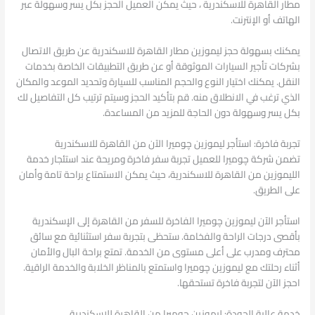
مطار القاهرة للاسكندرية ، حيث يمكن العميل الحجز بكل يسر وسهولة عبر
الهاتف أو الإنترنت.
يمكنك بسهولة حجز ليموزين مطار القاهرة للاسكندرية عن طريق الاتصال
بشركات تأجير السيارات الموثوقة أو عن طريق التطبيقات الخاصة بخدمات
النقل. يمكنك اختيار النوع والحجم المناسب للسيارة وتحديد الموعد والمكان
الذي ترغب في الانطلاق منه. قم بتأكيد الحجز وسيتم ترتيب كل التفاصيل لك
بكل يسر وسهولة دون الحاجة للمزيد من المساعدة.
تجربة فاخرة: استأجر ليموزين چوميرا الآن من القاهرة للاسكندرية
تضمن شركة چوميرا للعميل تجربة سفر فاخرة ومريحة عند استئجار خدمة
الليموزين من القاهرة للاسكندرية، حيث يمكن الاستمتاع براحة تامة وأمان
على الطريق.
استأجر الآن ليموزين چوميرا الفاخرة للسفر من القاهرة إلى الإسكندرية
بأقصى درجات الراحة والفخامة. ستحظى بتجربة سفر استثنائية مع سائق
محترف ومدرب على أعلى مستوى من الخدمة. تمتع براحة البال والأمان
أثناء رحلتك مع ليموزين چوميرا واستمتع بالمناظر الخلابة والخدمة الراقية.
احجز الآن لتجربة فاخرة تستحقها.
خدمة عالية الجودة: ليموزين چوميرا من القاهرة للاسكندرية