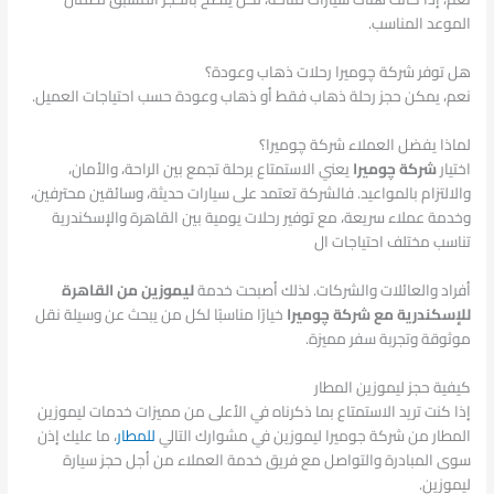
الموعد المناسب.
هل توفر شركة چوميرا رحلات ذهاب وعودة؟
نعم، يمكن حجز رحلة ذهاب فقط أو ذهاب وعودة حسب احتياجات العميل.
لماذا يفضل العملاء شركة چوميرا؟
اختيار
شركة چوميرا
يعني الاستمتاع برحلة تجمع بين الراحة، والأمان،
والالتزام بالمواعيد. فالشركة تعتمد على سيارات حديثة، وسائقين محترفين،
وخدمة عملاء سريعة، مع توفير رحلات يومية بين القاهرة والإسكندرية
تناسب مختلف احتياجات ال
أفراد والعائلات والشركات. لذلك أصبحت خدمة
ليموزين من القاهرة
للإسكندرية مع شركة چوميرا
خيارًا مناسبًا لكل من يبحث عن وسيلة نقل
موثوقة وتجربة سفر مميزة.
كيفية حجز ليموزين المطار
إذا كنت تريد الاستمتاع بما ذكرناه في الأعلى من مميزات خدمات ليموزين
المطار من شركة جوميرا ليموزين في مشوارك التالي
للمطار
، ما عليك إذن
سوى المبادرة والتواصل مع فريق خدمة العملاء من أجل حجز سيارة
ليموزين.