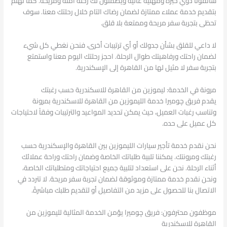
سائقونا ذوي خبرة ومهنية عالية ويضمنون لك رحلة آمنة ومريحة. كما نهتم
بتقديم خدمة عملاء ممتازة لضمان رضاك التام خلال رحلتك معنا. سوف
تحظى بتجربة سفر مريحة وممتعة بلا قلق.
لا داعي للقلق بشأن جدولك أو أي ترتيبات أخرى، فنحن نغطي كل شيء
لضمان راحتك ورفاهيتك طوال الرحلة. احجز رحلتك اليوم معنا واستمتع
بتجربة سفر لا مثيل لها من القاهرة إلى الإسكندرية.
مرونة في الخدمة: ليموزين من القاهرة للاسكندرية حسب رغبتك
يقدم فريق چوميرا خدمة الليموزين من القاهرة للاسكندرية بمرونة
وتناسب رغبات العميل، حيث يمكن تحديد المواعيد والترتيبات وفقاً لاحتياجات
كل عميل على حده.
نحن نقدم خدمة تأجير سيارات الليموزين بين القاهرة والإسكندرية حسب
رغبتك ومرونتك. يمكننا تلبية طلباتك الخاصة وضمان راحتك وراحة عملائك
أثناء الرحلة. نحن على استعداد لتلبية جميع احتياجاتك ومتطلباتك الخاصة،
ونحن نقدم خدمة ممتازة وموثوقة لضمان تجربة سفر مريحة. لا تتردد في
الاتصال بنا للحصول على مزيد من التفاصيل أو لتقديم طلبك مباشرةً.
موظفون محترفون: فريق چوميرا يؤمن الخدمة المثالية لليموزين من
القاهرة للاسكندرية