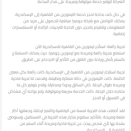
الشركة لتوفير خدمة موثوقة ومريحة على مدار الساعة.
في حال كنت بحاجة لحجز خدمة الليموزين من القاهرة إلى الإسكندرية،
يمكنك التواصل مع شركة جوميرا مباشرة للحصول على مزيد من
المعلومات وللقيام بالحجز، دون الحاجة للترحيبات الزائدة أو الاستفسارات
إضافية.
تجربة رائعة: استأجر ليموزين من القاهرة للاسكندرية الآن
استمتع بتجربة رائعة ومريحة مع ليموزين چوميرا، حيث يمكنك الاستمتاع
بالسفر بأمان وراحة دون القلق من التأخير أو الازدحام على الطريق.
تجربة استئجار ليموزين من القاهرة إلى الإسكندرية كانت رائعة بكل معنى
الكلمة. كانت الليموزين في حالة ممتازة ونظيفة، وقدمت لنا تجربة فاخرة
ومريحة طوال الرحلة. كان السائق ودودًا ومحترفًا، وقام بتوفير كل ما
نحتاجه خلال الرحلة. كانت الخدمة سريعة وموثوقة، ولم نواجه أي مشاكل
في التنسيق أو الحجز.
لقد أضافت هذه التجربة لمسة من الرفاهية والتميز لرحلتنا، وجعلتها أكثر
متعة ومريحة. بالتأكيد سنقوم بتكرار هذه التجربة في المستقبل، وسنوصي
بشدة بها لأي شخص يبحث عن تجربة فاخرة ومريحة أثناء السفر من
القاهرة إلى الإسكندرية.