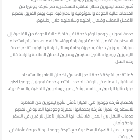
تُعتبر خدمة ليموزين مطار القاهرة للاسكندرية مع شركة چوميرا من
الخدمات عالية الجودة والموثوقية والاحترافية، حيث يهتم الفريق بتقديم
الأفضل للعملاء وضمان راحتهم وسلامتهم خلال رحلاتهم.
خدمة ليموزين چوميرا توفر خدمة نقل فاخرة عالية الجودة من القاهرة إلى
الاسكندرية. تضمن الخدمة تجربة راحة ورفاهية للعملاء، حيث يتم استخدام
سيارات ليموزين حديثة ومجهزة بكافة وسائل الراحة والترفيه. تقدم خدمة
الليموزين چوميرا سائقين محترفين ومدربين لضمان السلامة والراحة خلال
رحلة النقل.
كما تقدم الشركة خدمة الحجز المسبق لضمان التوافر والاستعداد
لاستقبال العملاء في الوقت المحدد. باختصار، خدمة ليموزين چوميرا تعتبر
خيارا مثاليا للراغبين في السفر بشكل مريح وفاخر بين القاهرة والاسكندرية.
باختصار، شركة چوميرا هي الخيار الأمثل لتأجير ليموزين من القاهرة
للاسكندرية. تتميز الشركة بخدماتها المميزة وجودتها العالية في تقديم
خدمات التنقل بين المدن. فلا شك أنها الاختيار الأمثل للراغبين في السفر
براحة وأمان.
ليموزين من القاهرة للإسكندرية مع شركة چوميرا.. رحلة مريحة وآمنة في
كل وقت