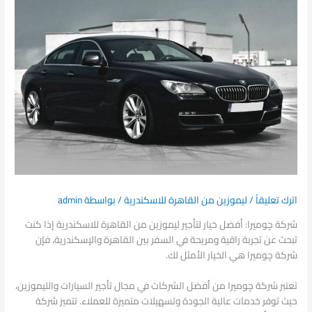
اترك تعليقاً
/
ليموزين من القاهرة للاسكندرية
/ بواسطة
admin
شركة چوميرا: أفضل خيار لتأجير ليموزين من القاهرة للاسكندرية إذا كنت
تبحث عن تجربة راقية ومريحة في السفر بين القاهرة والإسكندرية، فإن
شركة چوميرا هي الخيار الأمثل لك.
تعتبر شركة چوميرا من أفضل الشركات في مجال تأجير السيارات والليموزين،
حيث توفر خدمات عالية الجودة وتسهيلات متميزة للعملاء. تتميز شركة