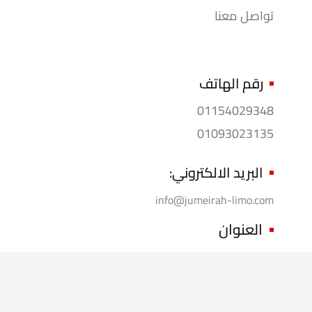
تواصل معنا
رقم الهاتف
01154029348
01093023135
البريد الالكتروني:
info@jumeirah-limo.com
العنوان
الاسكندريه:
88 ش عبد السالم عارف – جليم – برج رودى – الدور
الأول
القاهره :
عباس العقاد مدينه نصر بجوار ماكدونالدز – القاهرة