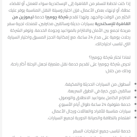
إذا كنت تخطط للسفر من القاهرة إلى الإسكندرية سواء للعمل، أو لقضاء
عطلة، أو لإنهاء بعض الأعمال، فإن اختيار وسيلة النقل المناسبة يوفر عليك
الكثير من الوقت والجهد. ولهذا تقدم
شركة چوميرا
خدمة
ليموزين من
القاهرة للإسكندرية
بسيارات حديثة وسائقين محترفين، لتمنحك تجربة سفر
مريحة تجمع بين الأمان والالتزام بالمواعيد وجودة الخدمة. وتوفر الشركة
رحلات يومية على مدار 24 ساعة، مع إمكانية الحجز المسبق واختيار السيارة
التي تناسب احتياجاتك.
لماذا تختار شركة چوميرا؟
تحرص شركة چوميرا على تقديم خدمة نقل متميزة تجعل الرحلة أكثر راحة،
وذلك من خلال:
أسطول من السيارات الحديثة والمكيفة.
سائقين ذوي خبرة في الطرق السريعة.
الالتزام الكامل بمواعيد الانطلاق والوصول.
خدمة متوفرة 24 ساعة طوال أيام الأسبوع.
سيارات مناسبة للأفراد والعائلات ورجال الأعمال.
اهتمام بالنظافة والصيانة الدورية لجميع السيارات.
خدمة تناسب جميع احتياجات السفر