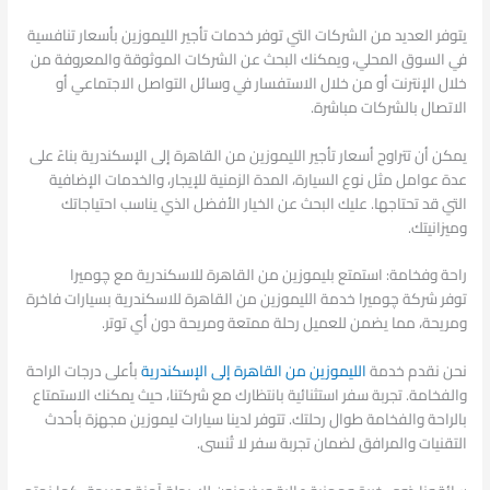
يتوفر العديد من الشركات التي توفر خدمات تأجير الليموزين بأسعار تنافسية
في السوق المحلي، ويمكنك البحث عن الشركات الموثوقة والمعروفة من
خلال الإنترنت أو من خلال الاستفسار في وسائل التواصل الاجتماعي أو
الاتصال بالشركات مباشرة.
يمكن أن تتراوح أسعار تأجير الليموزين من القاهرة إلى الإسكندرية بناءً على
عدة عوامل مثل نوع السيارة، المدة الزمنية للإيجار، والخدمات الإضافية
التي قد تحتاجها. عليك البحث عن الخيار الأفضل الذي يناسب احتياجاتك
وميزانيتك.
راحة وفخامة: استمتع بليموزين من القاهرة للاسكندرية مع چوميرا
توفر شركة چوميرا خدمة الليموزين من القاهرة للاسكندرية بسيارات فاخرة
ومريحة، مما يضمن للعميل رحلة ممتعة ومريحة دون أي توتر.
نحن نقدم خدمة
الليموزين من القاهرة إلى الإسكندرية
بأعلى درجات الراحة
والفخامة. تجربة سفر استثنائية بانتظارك مع شركتنا، حيث يمكنك الاستمتاع
بالراحة والفخامة طوال رحلتك. تتوفر لدينا سيارات ليموزين مجهزة بأحدث
التقنيات والمرافق لضمان تجربة سفر لا تُنسى.