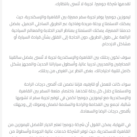
تقدمها شركة جوميرا. تجربة لا تُنسى بانتظارك.
ليموزين جوميرا يوفر تجربة سفر مميزة بين القاهرة والإسكندرية، حيث
يمكنك الاستمتاع برحلة مريحة وفاخرة عبر الطريق الساحلي الجميل. بفضل
خدمتنا المميزة، يمكنك الاستمتاع بمناظر البحر الخلابة والمعالم السياحية
الرائعة على طول الطريق، دون الحاجة إلى القلق بشأن قيادة السيارة أو
مشاكل الازدحام.
سوف تكون رحلتك بين القاهرة والإسكندرية تجربة لا تُنسى بفضل سائقينا
المحترفين والمدربين تدريبا عاليا، وأسطول سياراتنا الحديث والمجهز بشكل
كامل لتلبية احتياجاتك. بغض النظر عن الغرض من رحلتك،
سواء كانت للعمل أو للترفيه، فإننا نضمن لك أقصى درجات الراحة
والاستمتاع خلال كل رحلة تتخذها. باختصار، متعة السفر بين القاهرة
والإسكندرية مع ليموزين جوميرا تكمن في توفير تجربة سفر لا تشوبها
شائبة، تجمع بين الفخامة والراحة والسلامة لضمان وصولك إلى وجهتك
بأقصى درجات الرضا والسعادة.
في النهاية، يمكن القول أن شركة جوميرا تعتبر الخيار الأفضل لليموزين من
القاهرة للاسكندرية، حيث توفر الشركة خدمات عالية الجودة وأسطولاً من