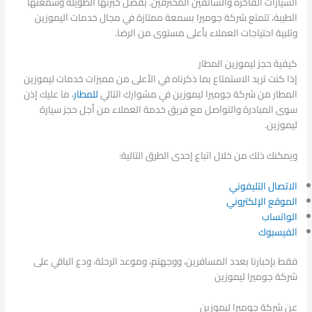
السيارات الفاخرة والسائقين المحترفين. بفضل خبرتها الطويلة وسمعتها
الطيبة، تتمتع شركة جوميرا بسمعة ممتازة في مجال خدمات اليموزين
وتلبية احتياجات العملاء بأعلى مستوى من الرضا.
كيفية حجز ليموزين المطار
إذا كنت تريد الاستمتاع بما ذكرناه في الأعلى من مميزات خدمات ليموزين
المطار من شركة جوميرا ليموزين في مشوارك التالي
للمطار
، ما عليك إذن
سوى المبادرة والتواصل مع فريق خدمة العملاء من أجل حجز سيارة
ليموزين.
ويمكنك ذلك من خلال اتباع إحدى الطرق التالية:
الاتصال التليفوني
الموقع الإلكتروني
الواتساب
الفيسبوك
فقط بإخبارنا بعدد المسافرين، ووجهتم، وموعد الرحلة، ودع الباقي على
شركة جوميرا ليموزين
عن شركة جوميرا ليموزين