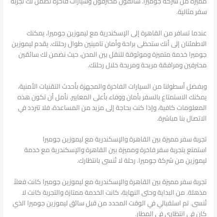
مميزة من شركة جوميرا. سائقون محترفون وسيارات فاخرة تضمن لك تجربة
سفر مثالية.
عندما تسافر من القاهرة إلى الإسكندرية مع ليموزين جوميرا، يمكنك
الاطمئنان إلى أنك ستحظى براحة وأمان تامينين طوال رحلتك. يقدم ليموزين
جوميرا خدمة متميزة وموثوقة للنقل بين المدن، حيث نضمن لك سائقين
محترفين ومرافقة مريحة ومريحة خلال رحلتك.
وبفضل أسطولنا من السيارات الفاخرة والمجهزة بأحدث التقنيات الأمنية،
يمكنك الاستمتاع بالسفر بأمان ووفاء بأعلى المعايير. نأمل أن تكون هذه
المعلومات كافية، وإذا كنت بحاجة إلى مزيد من المساعدة، فلا تتردد في
الاتصال بنا مباشرة.
تجربة سفر مميزة بين القاهرة والإسكندرية مع ليموزين جوميرا
استمتع بتجربة سفر فاخرة ومميزة بين القاهرة والإسكندرية مع خدمة
ليموزين من شركة جوميرا. رحلة لا تُنسى بانتظارك.
تجربة سفر مميزة بين القاهرة والإسكندرية مع ليموزين جوميرا كانت فعلاً
مذهلة. من البداية وحتى النهاية، كانت الخدمة ممتازة والتجربة كانت لا
تُنسى. تم استقبالي في الوقت المحدد من قبل سائق ليموزين جوميرا الذي
كان في انتظاري في المطار.