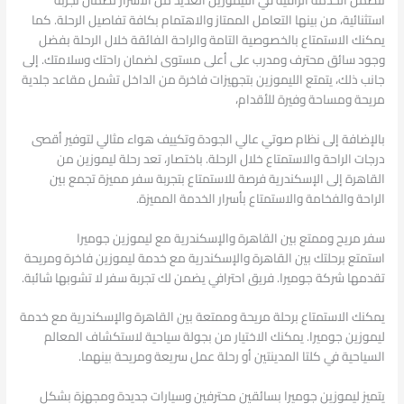
استثنائية، من بينها التعامل الممتاز والاهتمام بكافة تفاصيل الرحلة. كما
يمكنك الاستمتاع بالخصوصية التامة والراحة الفائقة خلال الرحلة بفضل
وجود سائق محترف ومدرب على أعلى مستوى لضمان راحتك وسلامتك. إلى
جانب ذلك، يتمتع الليموزين بتجهيزات فاخرة من الداخل تشمل مقاعد جلدية
مريحة ومساحة وفيرة للأقدام،
بالإضافة إلى نظام صوتي عالي الجودة وتكييف هواء مثالي لتوفير أقصى
درجات الراحة والاستمتاع خلال الرحلة. باختصار، تعد رحلة ليموزين من
القاهرة إلى الإسكندرية فرصة للاستمتاع بتجربة سفر مميزة تجمع بين
الراحة والفخامة والاستمتاع بأسرار الخدمة المميزة.
سفر مريح وممتع بين القاهرة والإسكندرية مع ليموزين جوميرا
استمتع برحلتك بين القاهرة والإسكندرية مع خدمة ليموزين فاخرة ومريحة
تقدمها شركة جوميرا. فريق احترافي يضمن لك تجربة سفر لا تشوبها شائبة.
يمكنك الاستمتاع برحلة مريحة وممتعة بين القاهرة والإسكندرية مع خدمة
ليموزين جوميرا. يمكنك الاختيار من بجولة سياحية لاستكشاف المعالم
السياحية في كلتا المدينتين أو رحلة عمل سريعة ومريحة بينهما.
يتميز ليموزين جوميرا بسائقين محترفين وسيارات جديدة ومجهزة بشكل