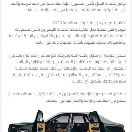
توفير خدمات النقل بأعلى مستوى. فإذا كنت تبحث عن رحلة مريحة وآمنة
بين القاهرة والإسكندرية، فإن جوميرا هي الخيار الأمثل بلا شك.
أفضل ليموزين من القاهرة للاسكندرية 2026
جوميرا هي خدمة نقل فاخرة تقدم خدمات الليموزين بأعلى مستويات
الراحة والفخامة. تعتبر خيارًا مثاليًا للرحلات من القاهرة إلى الإسكندرية، حيث
توفر سيارات فاخرة مجهزة بأحدث التقنيات ومرافق الراحة.
تضمن جوميرا أن تكون رحلتك آمنة ومريحة، مع سائقين محترفين ومدربين
تدريباً عالياً. كما توفر خدمة الحجز المسبق بسهولة عبر تطبيق الهاتف
المحمول أو الحجز عبر الإنترنت. بالإضافة إلى ذلك، تقدم جوميرا خدمات
مميزة تشمل الاستقبال في المطار والمساعدة في نقل الأمتعة، لتجربة
سفر مريحة ولا تشوبها أي عقبات.
باختصار، تعد جوميرا خيارًا مثاليًا لليموزين من القاهرة إلى الإسكندرية، حيث
تجمع بين الفخامة والراحة والاحترافية في الخدمة.