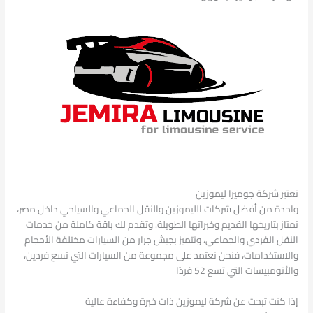
تعتبر شركة جوميرا ليموزين
واحدة من أفضل شركات الليموزين والنقل الجماعي والسياحي داخل مصر،
تمتاز بتاريخها القديم وخبراتها الطويلة. وتقدم لك باقة كاملة من خدمات
النقل الفردي والجماعي، ونتميز بجيش جرار من السيارات مختلفة الأحجام
والاستخدامات، فنحن نعتمد على مجموعة من السيارات التي تسع فردين،
والأتومبيسات التي تسع 52 فردًا
إذا كنت تبحث عن شركة ليموزين ذات خبرة وكفاءة عالية